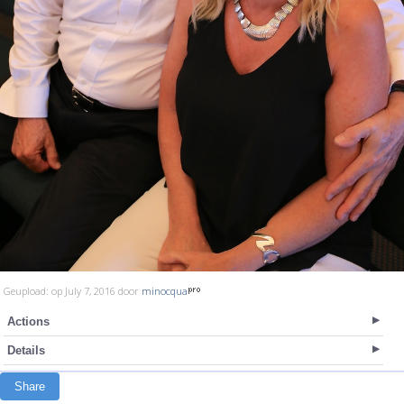
Geupload: op July 7, 2016 door
minocqua
Actions
Details
Share