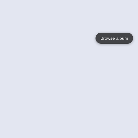
Browse album
Language
English
Nederlands
Français
Jouw
Help
Lees Meer