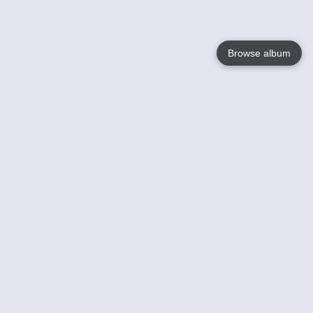
Browse album
Language
English
Nederlands
Français
Jouw
Help
Lees Meer