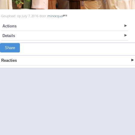
Geupload: op July 7, 2016 door
minocqua
Actions
Details
Share
Reacties