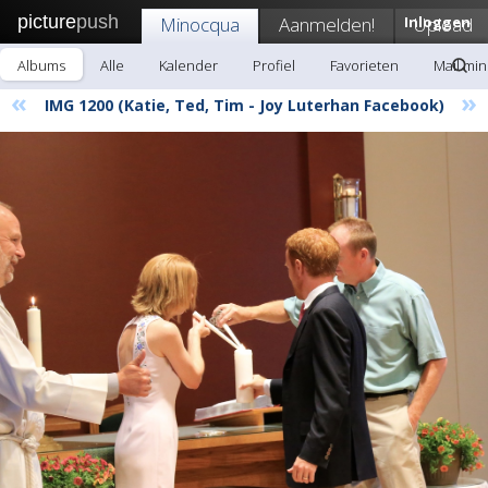
picture
push
Minocqua
Aanmelden!
Inloggen
Upload
Albums
Alle
Kalender
Profiel
Favorieten
Mail mi
«
»
IMG 1200 (Katie, Ted, Tim - Joy Luterhan Facebook)