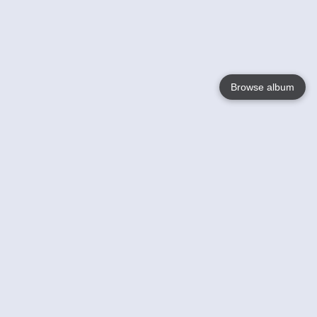
Browse album
Language
English
Nederlands
Français
Jouw
Help
Lees Meer