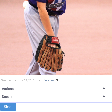
Geupload: op June 27, 2013 door
minocqua
Actions
Details
Share