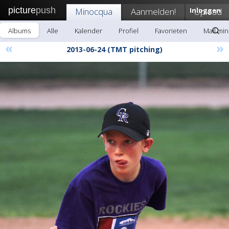
picture
push
Minocqua
Aanmelden!
Inloggen
Upload
Albums
Alle
Kalender
Profiel
Favorieten
Mail mi
«
»
2013-06-24 (TMT pitching)