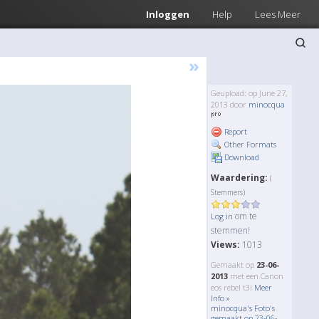
Inloggen
Help
Lees Meer
»
Geupload: op June 27,
2013 door
minocqua
Report
Other Formats
Download
Waardering:
(
Stemmers)
om te
Log in
stemmen!
Views:
1013
Gemaakt op
23-06-
2013
met een Canon
eos rebel t3i
Meer
Info »
minocqua's Foto's
gemaakt op 23-06-