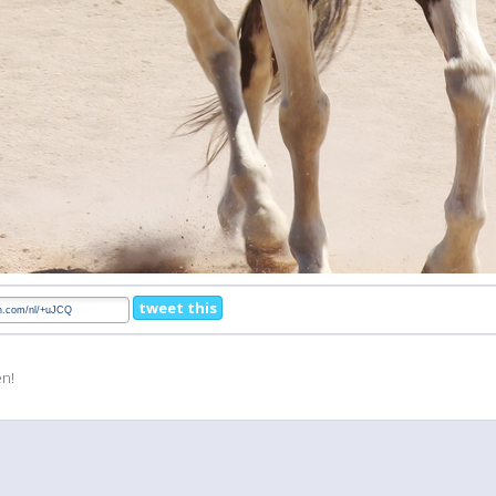
tweet this
en!