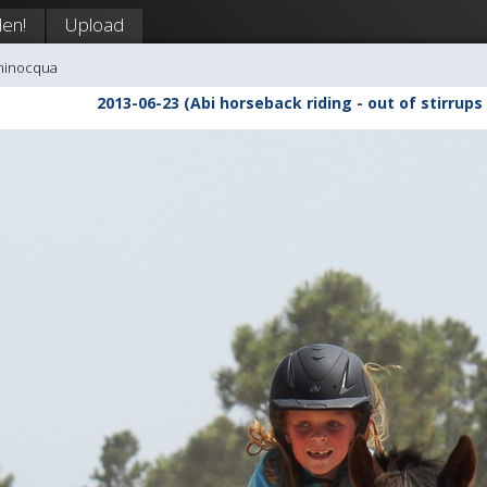
en!
Upload
minocqua
2013-06-23 (Abi horseback riding - out of stirrups