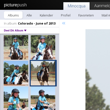
picture
push
Aanmeld
Minocqua
Albums
Alle
Kalender
Profiel
Favorieten
Mail 
«
In album:
Colorado - June of 2013
Deel Dit Album