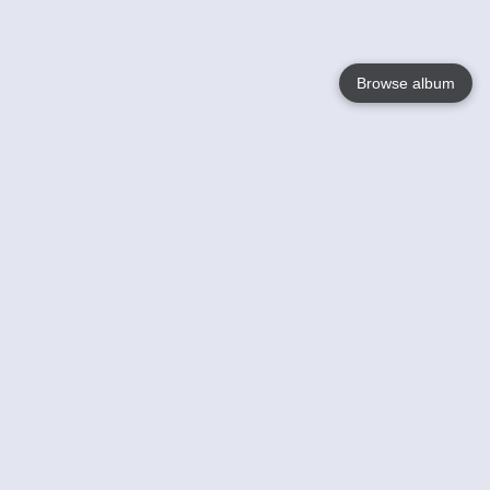
Browse album
Language
English
Nederlands
Français
Jouw
Help
Lees Meer