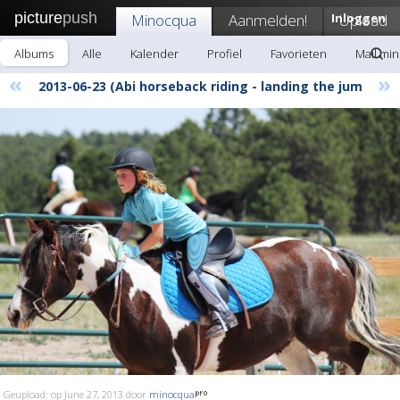
picture
push
Minocqua
Aanmelden!
Inloggen
Upload
Albums
Alle
Kalender
Profiel
Favorieten
Mail mi
«
»
2013-06-23 (Abi horseback riding - landing the jum
Geupload: op June 27, 2013 door
minocqua